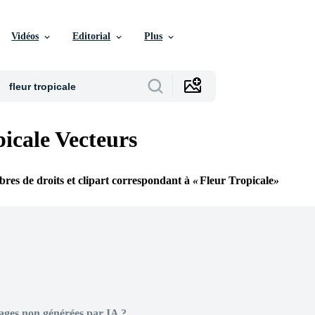
Vidéos
Editorial
Plus
picale Vecteurs
ibres de droits et clipart correspondant à
Fleur Tropicale
ages non générées par IA ?