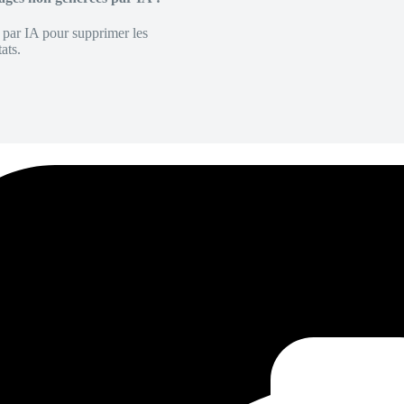
é par IA pour supprimer les
ats.