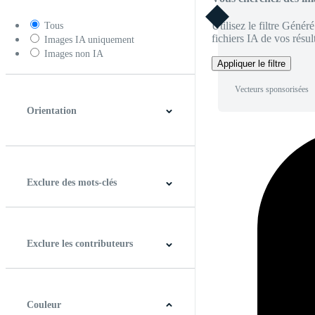
Utilisez le filtre Génér
Tous
fichiers IA de vos résult
Images IA uniquement
Images non IA
Appliquer le filtre
Vecteurs sponsorisées
Orientation
Horizontal
Verticale
Carré
Panoramique
Exclure des mots-clés
Exclure les contributeurs
Couleur