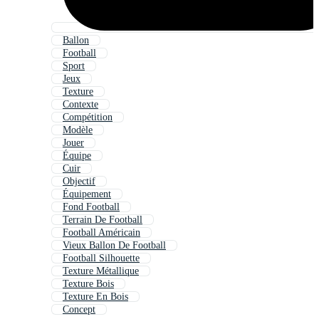
Ballon
Football
Sport
Jeux
Texture
Contexte
Compétition
Modèle
Jouer
Équipe
Cuir
Objectif
Équipement
Fond Football
Terrain De Football
Football Américain
Vieux Ballon De Football
Football Silhouette
Texture Métallique
Texture Bois
Texture En Bois
Concept