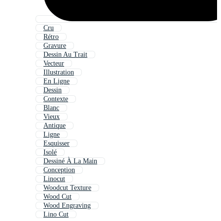
Cru
Rétro
Gravure
Dessin Au Trait
Vecteur
Illustration
En Ligne
Dessin
Contexte
Blanc
Vieux
Antique
Ligne
Esquisser
Isolé
Dessiné À La Main
Conception
Linocut
Woodcut Texture
Wood Cut
Wood Engraving
Lino Cut