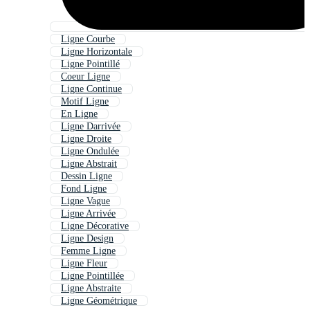
Ligne Courbe
Ligne Horizontale
Ligne Pointillé
Coeur Ligne
Ligne Continue
Motif Ligne
En Ligne
Ligne Darrivée
Ligne Droite
Ligne Ondulée
Ligne Abstrait
Dessin Ligne
Fond Ligne
Ligne Vague
Ligne Arrivée
Ligne Décorative
Ligne Design
Femme Ligne
Ligne Fleur
Ligne Pointillée
Ligne Abstraite
Ligne Géométrique