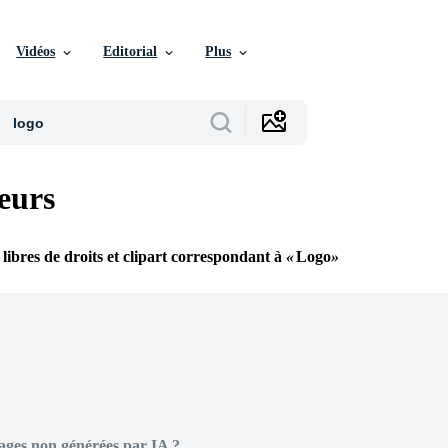
Vidéos
Editorial
Plus
eurs
 libres de droits et clipart correspondant à
Logo
ages non générées par IA ?