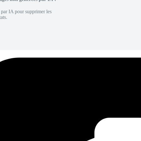
é par IA pour supprimer les
ats.