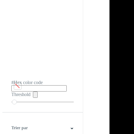
#Hex color code
Threshold
Trier par