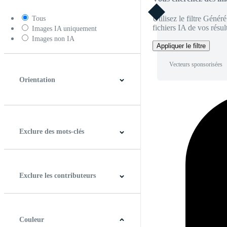
Utilisez le filtre Génér
Tous
fichiers IA de vos résult
Images IA uniquement
Images non IA
Appliquer le filtre
Vecteurs sponsorisées
Orientation
Horizontal
Verticale
Carré
Panoramique
Exclure des mots-clés
Exclure les contributeurs
Couleur