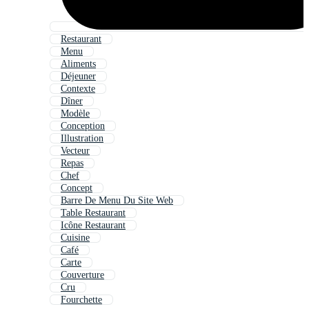
Restaurant
Menu
Aliments
Déjeuner
Contexte
Dîner
Modèle
Conception
Illustration
Vecteur
Repas
Chef
Concept
Barre De Menu Du Site Web
Table Restaurant
Icône Restaurant
Cuisine
Café
Carte
Couverture
Cru
Fourchette