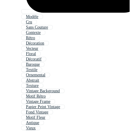
Modèle
Cru
Sans Couture
Contexte
Rétro
Décoration
Vecteur
Floral
Décoratif
Baroque
Textile
Ornemental
Abstrait
Texture
Vintage Background
Motif Rétro
Vintage Frame
Papier Peint Vintage
Fond Vintage
Motif Fleur
Antique
Vieux