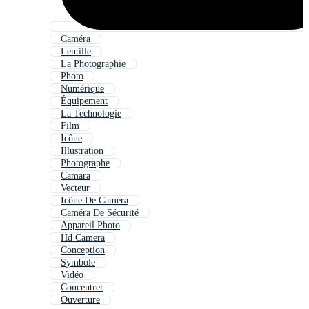
Caméra
Lentille
La Photographie
Photo
Numérique
Équipement
La Technologie
Film
Icône
Illustration
Photographe
Camara
Vecteur
Icône De Caméra
Caméra De Sécurité
Appareil Photo
Hd Camera
Conception
Symbole
Vidéo
Concentrer
Ouverture