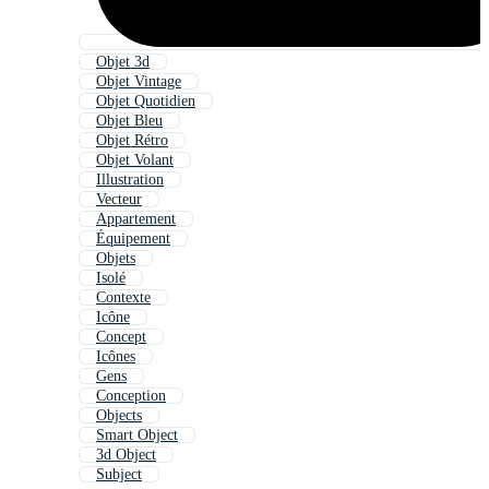
Objet 3d
Objet Vintage
Objet Quotidien
Objet Bleu
Objet Rétro
Objet Volant
Illustration
Vecteur
Appartement
Équipement
Objets
Isolé
Contexte
Icône
Concept
Icônes
Gens
Conception
Objects
Smart Object
3d Object
Subject