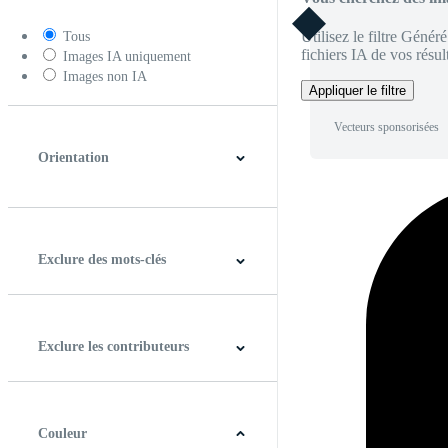
Utilisez le filtre Génér
Tous
fichiers IA de vos résult
Images IA uniquement
Images non IA
Appliquer le filtre
Vecteurs sponsorisées
Orientation
Horizontal
Verticale
Carré
Panoramique
Exclure des mots-clés
Exclure les contributeurs
Couleur