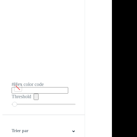
#Hex color code
Threshold
Trier par