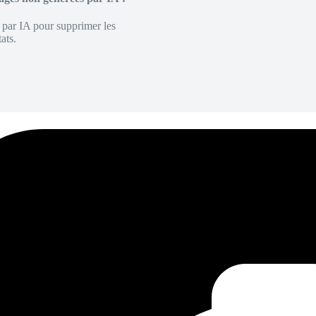
é par IA pour supprimer les
ats.