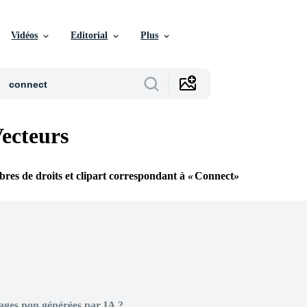
Vidéos
Editorial
Plus
ecteurs
ibres de droits et clipart correspondant à
Connect
ages non générées par IA ?