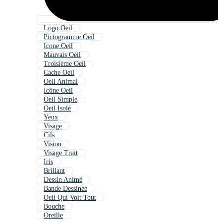
Logo Oeil
Pictogramme Oeil
Icone Oeil
Mauvais Oeil
Troisième Oeil
Cache Oeil
Oeil Animal
Icône Oeil
Oeil Simple
Oeil Isolé
Yeux
Visage
Cils
Vision
Visage Trait
Iris
Brillant
Dessin Animé
Bande Dessinée
Oeil Qui Voit Tout
Bouche
Oreille