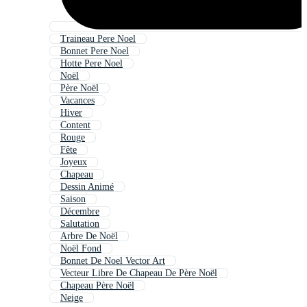
Traineau Pere Noel
Bonnet Pere Noel
Hotte Pere Noel
Noël
Père Noël
Vacances
Hiver
Content
Rouge
Fête
Joyeux
Chapeau
Dessin Animé
Saison
Décembre
Salutation
Arbre De Noël
Noël Fond
Bonnet De Noel Vector Art
Vecteur Libre De Chapeau De Père Noël
Chapeau Père Noël
Neige