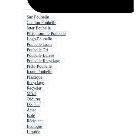
Sac Poubelle
Camion Poubelle
Jeter Poubelle
Pictogramme Poubelle
Logo Poubelle
Poubelle Jaune
Poubelle Tri
Poubelle Barrée
Poubelle Recyclage
Picto Poubelle
Icone Poubelle
Plastique
Recyclage
Recycler
Métal
Ordures
Déchets
Acier
Isolé
Récipient
Écologie
Liquide