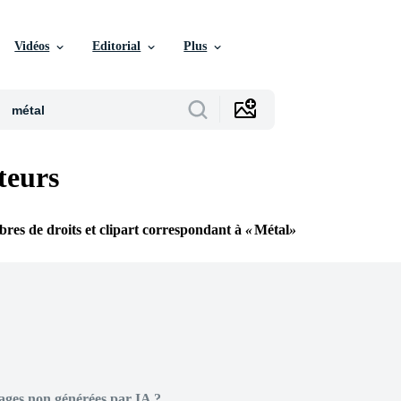
Vidéos
Editorial
Plus
teurs
ibres de droits et clipart correspondant à
Métal
ages non générées par IA ?