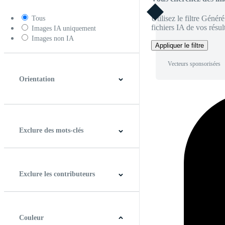
Utilisez le filtre Génér
Tous
fichiers IA de vos résult
Images IA uniquement
Images non IA
Appliquer le filtre
Vecteurs sponsorisées
Orientation
Horizontal
Verticale
Carré
Panoramique
Exclure des mots-clés
Exclure les contributeurs
Couleur