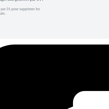
é par IA pour supprimer les
ats.