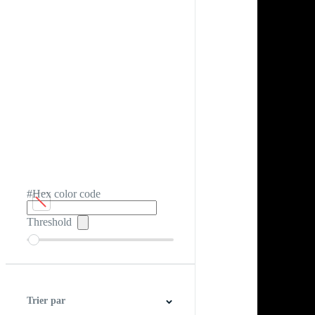
#Hex color code
Threshold
Trier par