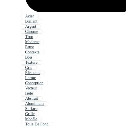
Acier
Brillant
Argent
Chrome
Trou
Moderne
Pause
Contexte
Bois
Texture
Gris
Éléments
Larme
Conception
Vecteur
Isolé
Abstrait
Aluminium
Surface
Grille
Modèle
Toile De Fond