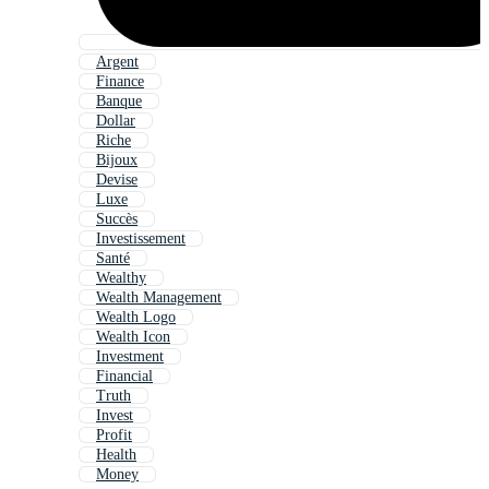
Argent
Finance
Banque
Dollar
Riche
Bijoux
Devise
Luxe
Succès
Investissement
Santé
Wealthy
Wealth Management
Wealth Logo
Wealth Icon
Investment
Financial
Truth
Invest
Profit
Health
Money