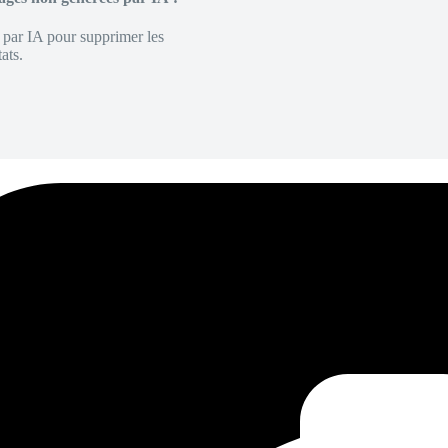
é par IA pour supprimer les
ats.