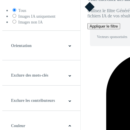
Utilisez le filtre Génér
Tous
fichiers IA de vos résult
Images IA uniquement
Images non IA
Appliquer le filtre
Vecteurs sponsorisées
Orientation
Horizontal
Verticale
Carré
Panoramique
Exclure des mots-clés
Exclure les contributeurs
Couleur