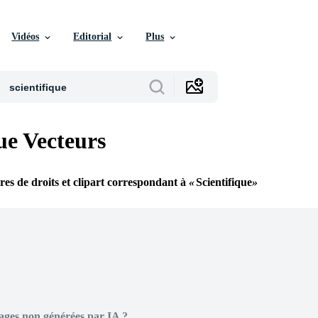
Vidéos
Editorial
Plus
ue Vecteurs
bres de droits et clipart correspondant à
Scientifique
ages non générées par IA ?