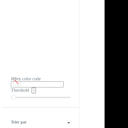
#Hex color code
Threshold
Trier par