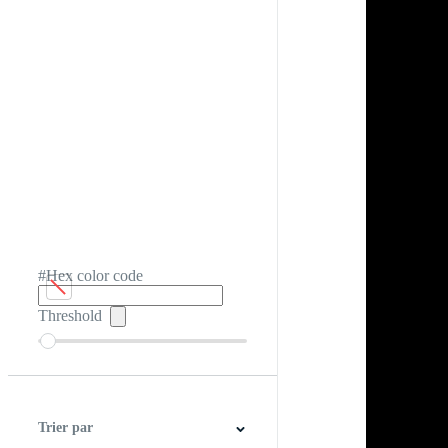
#Hex color code
Threshold
Trier par