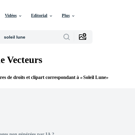
Vidéos
Editorial
Plus
ne Vecteurs
bres de droits et clipart correspondant à
Soleil Lune
ages non générées par IA ?