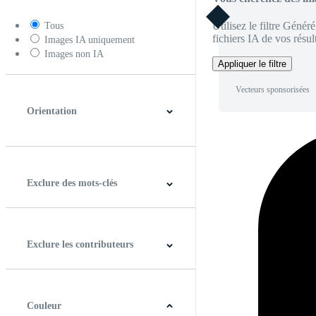
Utilisez le filtre Génér
Tous
fichiers IA de vos résult
Images IA uniquement
Images non IA
Appliquer le filtre
Vecteurs sponsorisées
Orientation
Horizontal
Verticale
Carré
Panoramique
Exclure des mots-clés
Exclure les contributeurs
Couleur