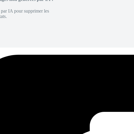
é par IA pour supprimer les
ats.