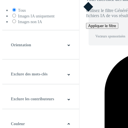
Utilisez le filtre Génér
Tous
fichiers IA de vos résult
Images IA uniquement
Images non IA
Appliquer le filtre
Vecteurs sponsorisées
Orientation
Horizontal
Verticale
Carré
Panoramique
Exclure des mots-clés
Exclure les contributeurs
Couleur