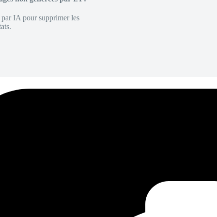
é par IA pour supprimer les
ats.