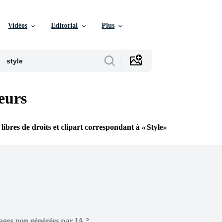
Vidéos
Editorial
Plus
eurs
 libres de droits et clipart correspondant à
Style
ages non générées par IA ?