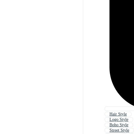
Hair Style
Logo Style
Boho Style
Street Style