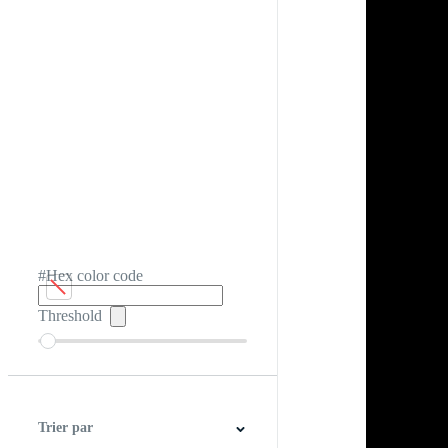
#Hex color code
Threshold
Trier par