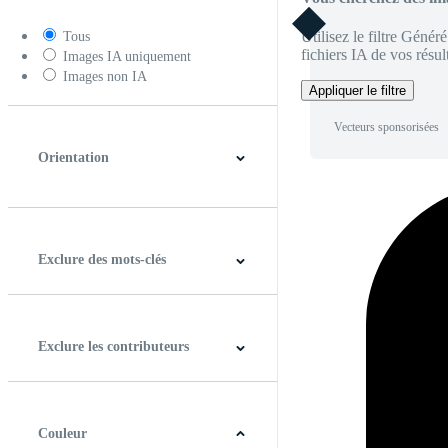
Utilisez le filtre Génér
Tous
fichiers IA de vos résult
Images IA uniquement
Images non IA
Appliquer le filtre
Vecteurs sponsorisées
Orientation
Horizontal
Verticale
Carré
Panoramique
Exclure des mots-clés
Exclure les contributeurs
Couleur