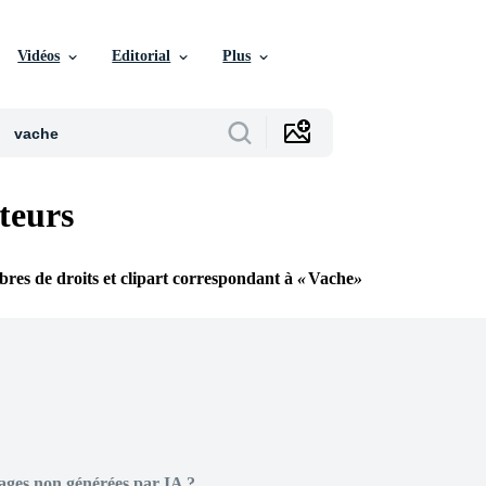
Vidéos
Editorial
Plus
teurs
ibres de droits et clipart correspondant à
Vache
ages non générées par IA ?