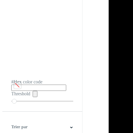
#Hex color code
Threshold
Trier par