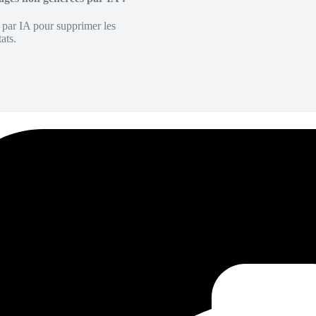
é par IA pour supprimer les
ats.