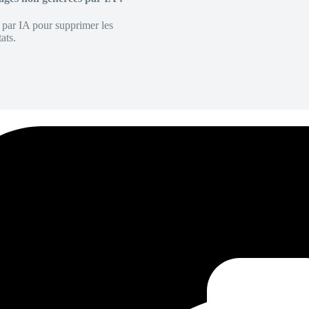
é par IA pour supprimer les
ats.