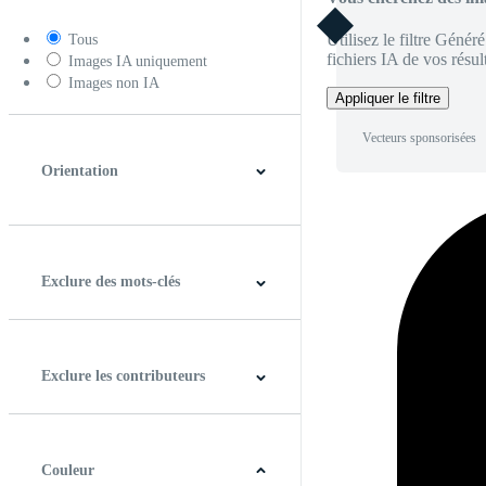
Utilisez le filtre Génér
Tous
fichiers IA de vos résult
Images IA uniquement
Images non IA
Appliquer le filtre
Vecteurs sponsorisées
Orientation
Horizontal
Verticale
Carré
Panoramique
Exclure des mots-clés
Exclure les contributeurs
Couleur