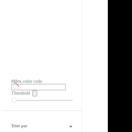
#Hex color code
Threshold
Trier par