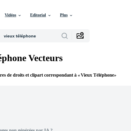
Vidéos
Editorial
Plus
éphone Vecteurs
bres de droits et clipart correspondant à
Vieux Téléphone
ages non générées par IA ?