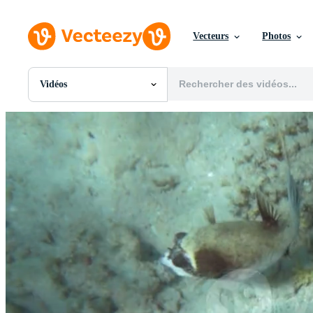
Vecteurs
Photos
Vidéos
Toutes Images
Photos
PNGs
PSDs
SVGs
Modèles
Vecteurs
Vidéos
Motion graphics
Images Éditoriales
Événements Éditoriaux