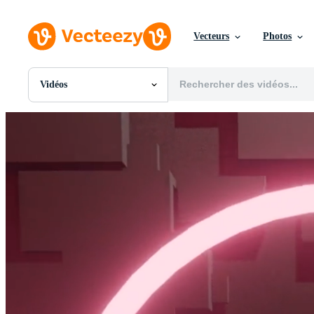
Vecteurs
Photos
Vidéos
Toutes Images
Photos
PNGs
PSDs
SVGs
Modèles
Vecteurs
Vidéos
Motion graphics
Images Éditoriales
Événements Éditoriaux