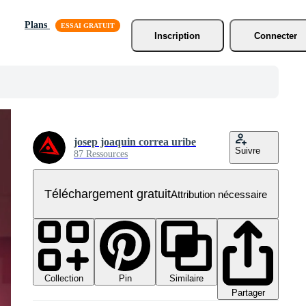
Plans
Inscription
Connecter
josep joaquin correa uribe
Suivre
87 Ressources
Téléchargement gratuit
Attribution nécessaire
Collection
Similaire
Pin
Partager