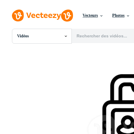
Vecteurs
Photos
Vidéos
Toutes Images
Photos
PNGs
PSDs
SVGs
Modèles
Vecteurs
Vidéos
Motion graphics
Images Éditoriales
Événements Éditoriaux