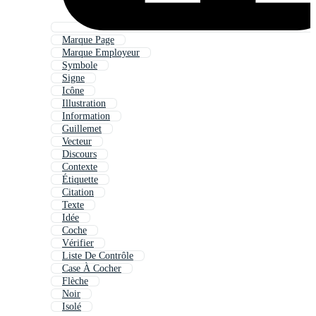
Marque Page
Marque Employeur
Symbole
Signe
Icône
Illustration
Information
Guillemet
Vecteur
Discours
Contexte
Étiquette
Citation
Texte
Idée
Coche
Vérifier
Liste De Contrôle
Case À Cocher
Flèche
Noir
Isolé