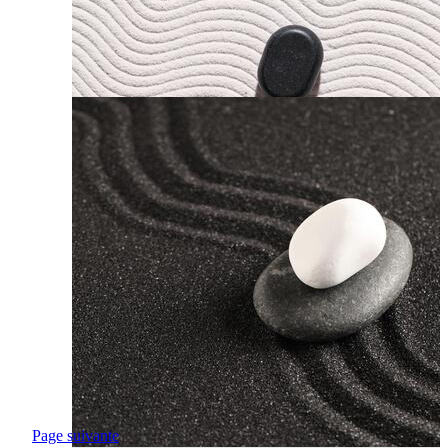
Page suivante