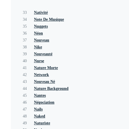
33
Nativité
34
Note De Musique
35
Nuggets
36
Néon
37
Nouveau
38
Nike
39
Nouveauté
40
Nurse
41
Nature Morte
42
Network
43
Nouveau Né
44
Nature Background
45
Nantes
46
Négociation
47
Nails
48
Naked
49
Naturiste