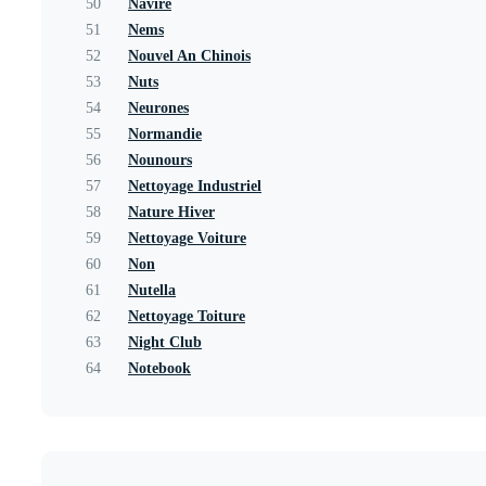
50
Navire
51
Nems
52
Nouvel An Chinois
53
Nuts
54
Neurones
55
Normandie
56
Nounours
57
Nettoyage Industriel
58
Nature Hiver
59
Nettoyage Voiture
60
Non
61
Nutella
62
Nettoyage Toiture
63
Night Club
64
Notebook