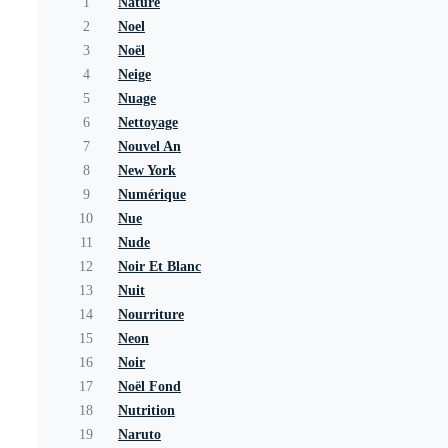
1
Nature
2
Noel
3
Noël
4
Neige
5
Nuage
6
Nettoyage
7
Nouvel An
8
New York
9
Numérique
10
Nue
11
Nude
12
Noir Et Blanc
13
Nuit
14
Nourriture
15
Neon
16
Noir
17
Noël Fond
18
Nutrition
19
Naruto