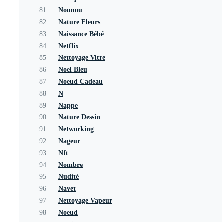
81
Nounou
82
Nature Fleurs
83
Naissance Bébé
84
Netflix
85
Nettoyage Vitre
86
Noel Bleu
87
Noeud Cadeau
88
N
89
Nappe
90
Nature Dessin
91
Networking
92
Nageur
93
Nft
94
Nombre
95
Nudité
96
Navet
97
Nettoyage Vapeur
98
Noeud