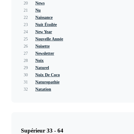
20
News
21
Nu
22
Naissance
23
Nuit Étoilée
24
New Year
25
Nouvelle Année
26
Noisette
27
Newsletter
28
Noix
29
Naturel
30
Noix De Coco
31
Naturopathie
32
Natation
Supérieur 33 - 64