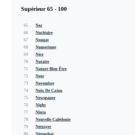
Supérieur 65 - 100
65
Nez
66
Nucléaire
67
Nougat
68
Numerique
69
Nice
70
Notaire
71
Nature Bien Être
72
Note
73
Novembre
74
Noix De Cajou
75
Newspaper
76
Night
77
Ninja
78
Nouvelle Calédonie
79
Nettoyer
80
Nénuphar