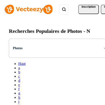
Inscription
Recherches Populaires de Photos -
N
Photos
Haut
a
b
c
d
e
f
g
h
i