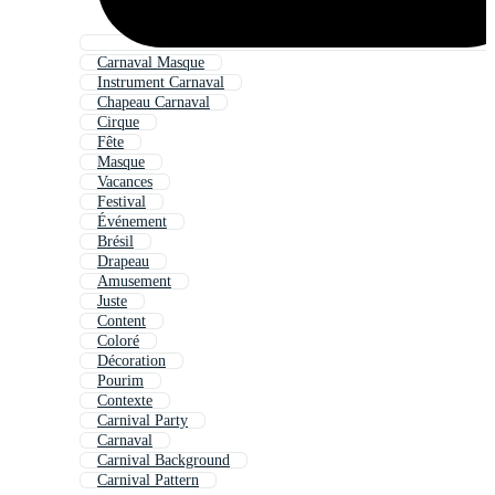
Carnaval Masque
Instrument Carnaval
Chapeau Carnaval
Cirque
Fête
Masque
Vacances
Festival
Événement
Brésil
Drapeau
Amusement
Juste
Content
Coloré
Décoration
Pourim
Contexte
Carnival Party
Carnaval
Carnival Background
Carnival Pattern