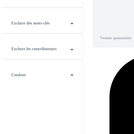
Horizontal
Verticale
Carré
Panoramique
Exclure des mots-clés
Vecteurs sponsorisées
Exclure les contributeurs
Couleur