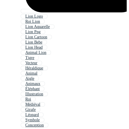
Lion Logo
Roi Lion
Lion Aquarelle
Lion Png
Lion Cartoon
Lion Bebe
Lion Head
Animal Lion
Tigre
Vecteur
Héraldique
Animal
Aigle
Animaux
Éléphant
Illustration
Roi
Médiéval
Girafe
Léopard
Symbole
Conception