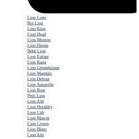
Lion Logo
Roi Lion
Lion King
Lion Head
Lion Mignon
Lion Dessin
Bébé Lion
Lion Enfant
Lion Rasta
Lion Géométrique
Lion Mandala
Lion Debout
Lion Aquarelle
Lion Roar
Petit Lion
Lion Ailé
Lion Heraldry
Lion Cub
Lion Mascot
Lion Crown
Lion Blanc
Lion Aile