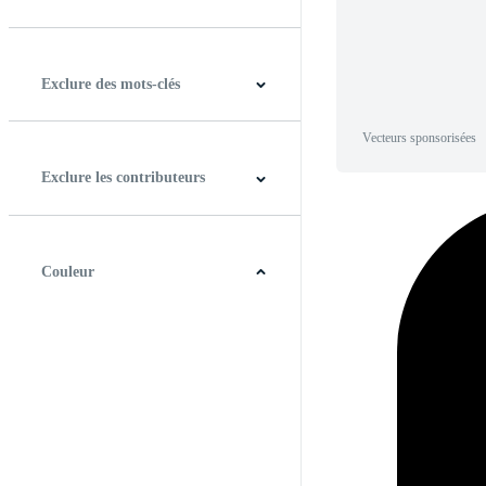
Horizontal
Verticale
Carré
Panoramique
Exclure des mots-clés
Vecteurs sponsorisées
Exclure les contributeurs
Couleur