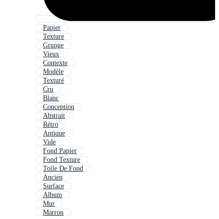
Papier
Texture
Grunge
Vieux
Contexte
Modèle
Texturé
Cru
Blanc
Conception
Abstrait
Rétro
Antique
Vide
Fond Papier
Fond Texture
Toile De Fond
Ancien
Surface
Album
Mur
Marron