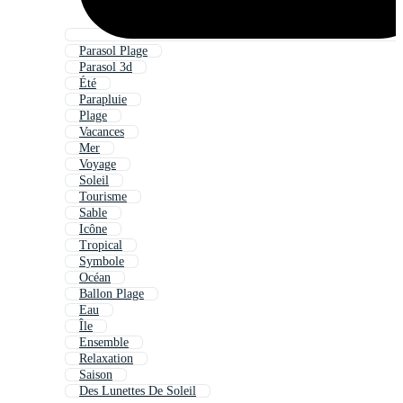
Parasol Plage
Parasol 3d
Été
Parapluie
Plage
Vacances
Mer
Voyage
Soleil
Tourisme
Sable
Icône
Tropical
Symbole
Océan
Ballon Plage
Eau
Île
Ensemble
Relaxation
Saison
Des Lunettes De Soleil