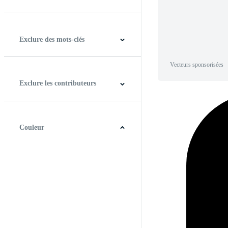
Horizontal
Verticale
Carré
Panoramique
Exclure des mots-clés
Vecteurs sponsorisées
Exclure les contributeurs
Couleur