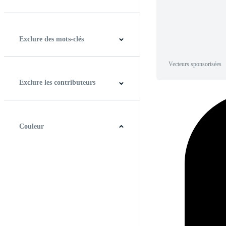
Horizontal
Verticale
Carré
Panoramique
Exclure des mots-clés
Vecteurs sponsorisées
Exclure les contributeurs
Couleur