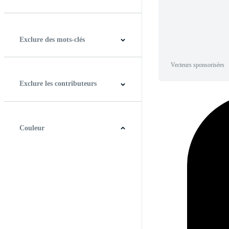
Horizontal
Verticale
Carré
Panoramique
Exclure des mots-clés
Vecteurs sponsorisées
Exclure les contributeurs
Couleur