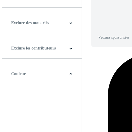
Horizontal
Verticale
Carré
Panoramique
Exclure des mots-clés
Vecteurs sponsorisées
Exclure les contributeurs
Couleur