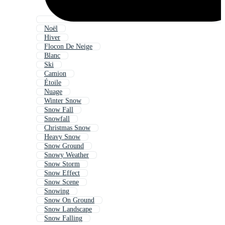
Noël
Hiver
Flocon De Neige
Blanc
Ski
Camion
Étoile
Nuage
Winter Snow
Snow Fall
Snowfall
Christmas Snow
Heavy Snow
Snow Ground
Snowy Weather
Snow Storm
Snow Effect
Snow Scene
Snowing
Snow On Ground
Snow Landscape
Snow Falling