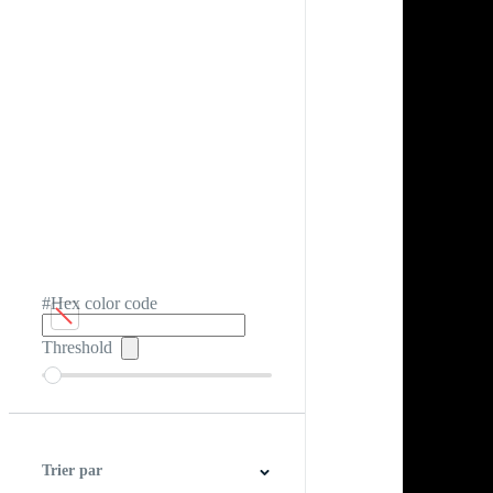
#Hex color code
Threshold
Trier par