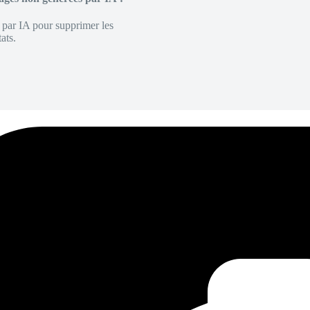
é par IA pour supprimer les
ats.