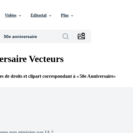
Vidéos
Editorial
Plus
ersaire Vecteurs
res de droits et clipart correspondant à
50e Anniversaire
ages non générées par IA ?