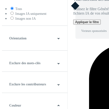
Utilisez le filtre Génér
Tous
fichiers IA de vos résult
Images IA uniquement
Images non IA
Appliquer le filtre
Vecteurs sponsorisées
Orientation
Horizontal
Verticale
Carré
Panoramique
Exclure des mots-clés
Exclure les contributeurs
Couleur