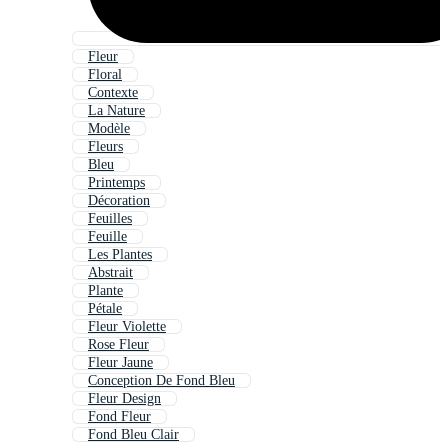
Fleur
Floral
Contexte
La Nature
Modèle
Fleurs
Bleu
Printemps
Décoration
Feuilles
Feuille
Les Plantes
Abstrait
Plante
Pétale
Fleur Violette
Rose Fleur
Fleur Jaune
Conception De Fond Bleu
Fleur Design
Fond Fleur
Fond Bleu Clair