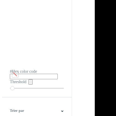
#Hex color code
Threshold
Trier par