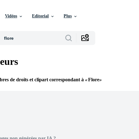
Vidéos
Editorial
Plus
teurs
ibres de droits et clipart correspondant à
Flore
ages non générées par IA ?