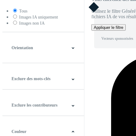
Utilisez le filtre Génér
Tous
fichiers IA de vos résult
Images IA uniquement
Images non IA
Appliquer le filtre
Vecteurs sponsorisées
Orientation
Horizontal
Verticale
Carré
Panoramique
Exclure des mots-clés
Exclure les contributeurs
Couleur