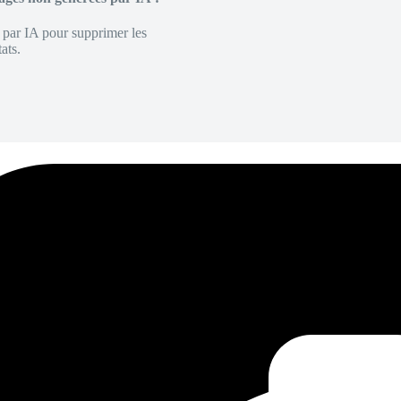
é par IA pour supprimer les
ats.