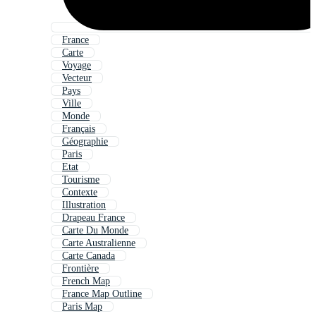
France
Carte
Voyage
Vecteur
Pays
Ville
Monde
Français
Géographie
Paris
Etat
Tourisme
Contexte
Illustration
Drapeau France
Carte Du Monde
Carte Australienne
Carte Canada
Frontière
French Map
France Map Outline
Paris Map