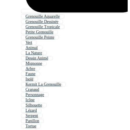
Grenouille Aquarelle
Grenouille Dessinée
Grenouille Tropicale
Petite Grenouille
Grenouille Peinte
Vert
Animal
La Nature
Dessin Animé
Mignonne
Arbre
Faune
Isolé
Kermit La Grenouille
Crapaud
Personnage
Icône
Silhouette
Lézard
Serpent
Papillon
Tortue