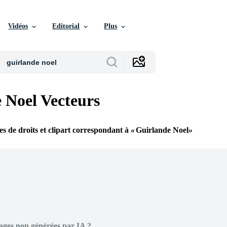
Vidéos
Editorial
Plus
 Noel Vecteurs
res de droits et clipart correspondant à
Guirlande Noel
ages non générées par IA ?