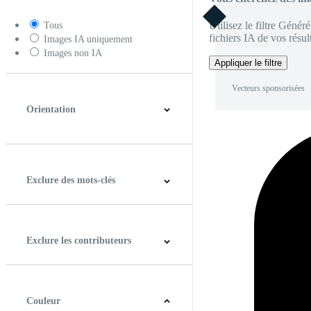
Utilisez le filtre Génér
Tous
fichiers IA de vos résult
Images IA uniquement
Images non IA
Appliquer le filtre
Vecteurs sponsorisées
Orientation
Horizontal
Verticale
Carré
Panoramique
Exclure des mots-clés
Exclure les contributeurs
Couleur