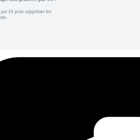
é par IA pour supprimer les
ats.