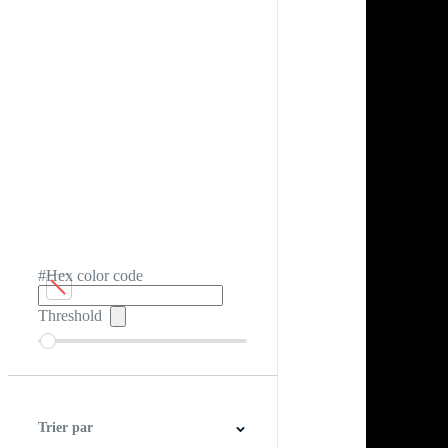
#Hex color code
Threshold
Trier par