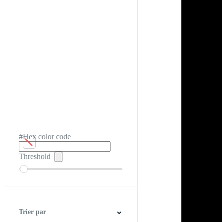
#Hex color code
Threshold
Trier par