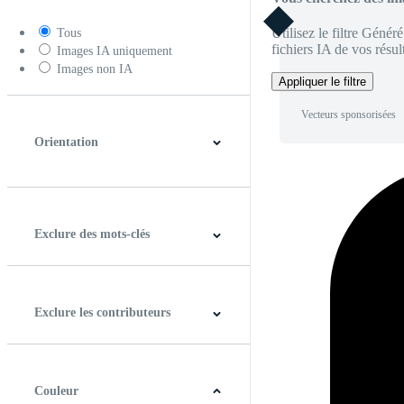
Utilisez le filtre Génér
Tous
fichiers IA de vos résult
Images IA uniquement
Images non IA
Appliquer le filtre
Vecteurs sponsorisées
Orientation
Horizontal
Verticale
Carré
Panoramique
Exclure des mots-clés
Exclure les contributeurs
Couleur