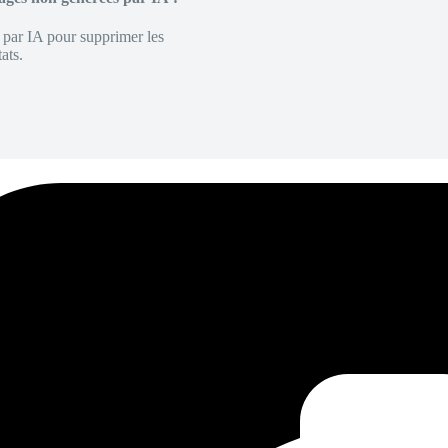
é par IA pour supprimer les
ats.