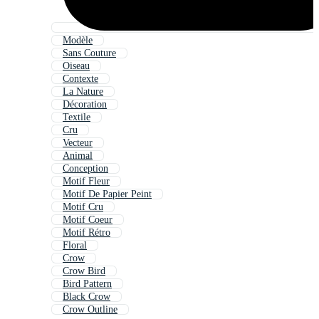
Modèle
Sans Couture
Oiseau
Contexte
La Nature
Décoration
Textile
Cru
Vecteur
Animal
Conception
Motif Fleur
Motif De Papier Peint
Motif Cru
Motif Coeur
Motif Rétro
Floral
Crow
Crow Bird
Bird Pattern
Black Crow
Crow Outline