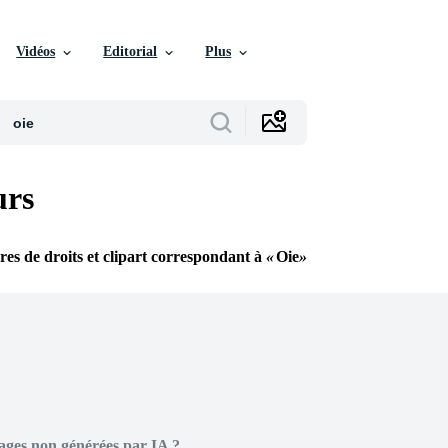
Vidéos
Editorial
Plus
urs
bres de droits et clipart correspondant à
Oie
ages non générées par IA ?