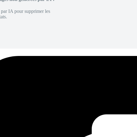
é par IA pour supprimer les
ats.