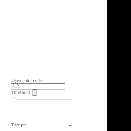
#Hex color code
Threshold
Trier par