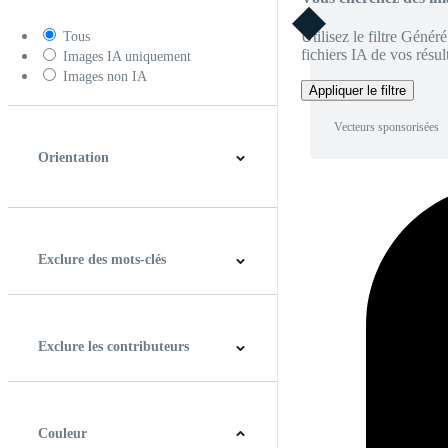
Utilisez le filtre Génér
Tous
fichiers IA de vos résult
Images IA uniquement
Images non IA
Appliquer le filtre
Vecteurs sponsorisées
Orientation
Horizontal
Verticale
Carré
Panoramique
Exclure des mots-clés
Exclure les contributeurs
Couleur