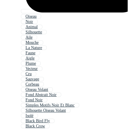
Oiseau
Noir
Animal
Silhouette
Aile
Mouche
La Nature
Faune
Aigle
Plume
Vecteur
Cru
Sauvage
Corbeau
Oiseau Volant
Fond Abstrait Noir
Fond Noir
Simples Motifs Noir Et Blanc
Silhouette Oiseau Volant
Isolé
Black Bird Fly
Black Crow