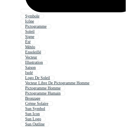
Symbole
Icône
Pictogramme
Soleil
Signe
Été
Météo
Ensoleillé
Vecteur
Illustration
Saison
Isolé
Logo De Soleil
Vecteur Libre De Pictogramme Homme
Pictogramme Homme
Pictogramme Humain
Bronzage
Crème Solaire
Sun Symbol
Sun Icon
Sun Logo
Sun Outline